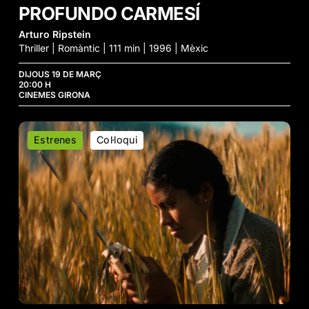
PROFUNDO CARMESÍ
Arturo Ripstein
Thriller | Romàntic | 111 min | 1996 | Mèxic
DIJOUS 19 DE MARÇ
20:00 H
CINEMES GIRONA
La
Estrenes
Col·loqui
Hija
Cóndor