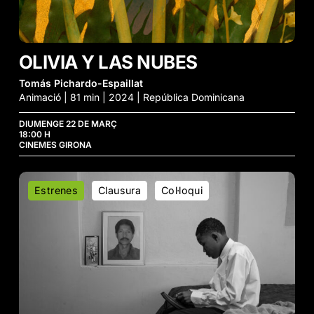
OLIVIA Y LAS NUBES
Tomás Pichardo-Espaillat
Animació | 81 min | 2024 | República Dominicana
DIUMENGE 22 DE MARÇ
18:00 H
CINEMES GIRONA
Carmela
Estrenes
Clausura
Col·loqui
y
los
Caminantes