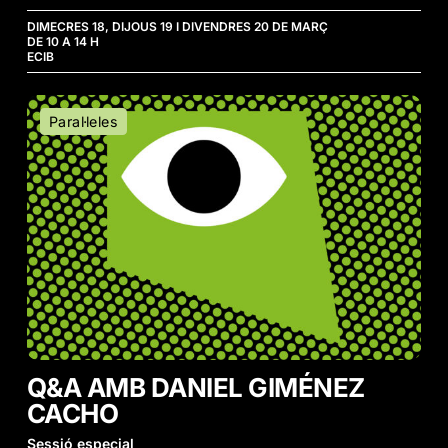
DIMECRES 18, DIJOUS 19 I DIVENDRES 20 DE MARÇ
DE 10 A 14 H
ECIB
Q&A
Paral·leles
Amb
Daniel
Giménez
Cacho
Q&A AMB DANIEL GIMÉNEZ
CACHO
Sessió especial