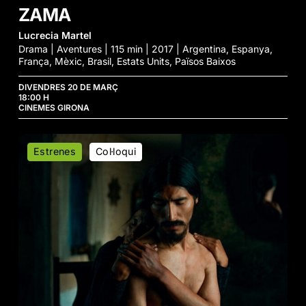
ZAMA
Lucrecia Martel
Drama | Aventures | 115 min | 2017 | Argentina, Espanya,
França, Mèxic, Brasil, Estats Units, Països Baixos
DIVENDRES 20 DE MARÇ
18:00 H
CINEMES GIRONA
La
Estrenes
Col·loqui
Anatomía
de
los
Caballos