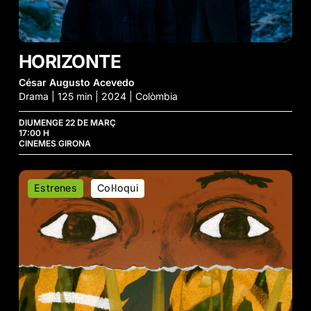
HORIZONTE
César Augusto Acevedo
Drama | 125 min | 2024 | Colòmbia
DIUMENGE 22 DE MARÇ
17:00 H
CINEMES GIRONA
Olivia
Estrenes
Col·loqui
y
las
Nubes