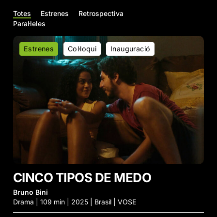
Totes
Estrenes
Retrospectiva
Paral·leles
Cinco
Estrenes
Col·loqui
Inauguració
Tipos
de
Medo
CINCO TIPOS DE MEDO
Bruno Bini
Drama | 109 min | 2025 | Brasil | VOSE