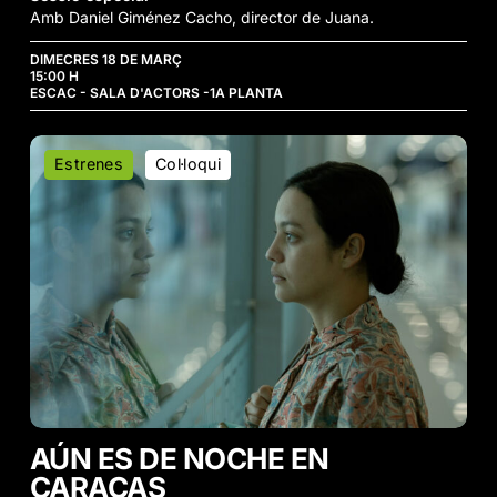
Amb Daniel Giménez Cacho, director de Juana.
DIMECRES 18 DE MARÇ
15:00 H
ESCAC - SALA D'ACTORS -1A PLANTA
Aún
Estrenes
Col·loqui
es
de
Noche
en
Caracas
AÚN ES DE NOCHE EN
CARACAS