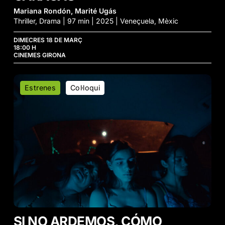
Mariana Rondón, Marité Ugás
Thriller, Drama | 97 min | 2025 | Veneçuela, Mèxic
DIMECRES 18 DE MARÇ
18:00 H
CINEMES GIRONA
Si
Estrenes
Col·loqui
No
Ardemos,
Cómo
Iluminar
la
Noche
SI NO ARDEMOS, CÓMO