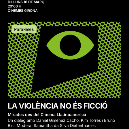
DILLUNS 16 DE MARÇ
20:00 H
CINEMES GIRONA
La
Paral·leles
Violència
no
és
Ficció
LA VIOLÈNCIA NO ÉS FICCIÓ
Mirades des del Cinema Llatinoamericà
Un diàleg amb Daniel Giménez Cacho, Kim Torres i Bruno
Bini. Modera: Samantha da Silva Diefenthaeler.