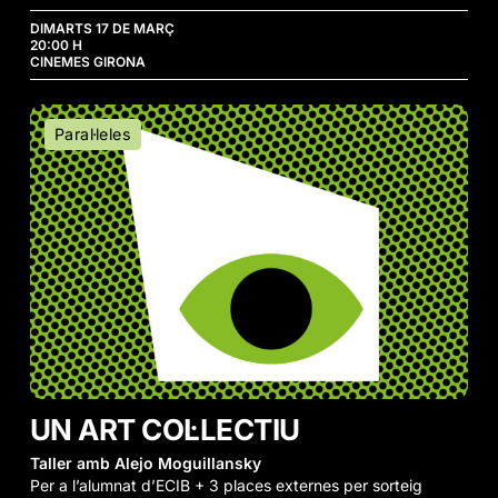
DIMARTS 17 DE MARÇ
20:00 H
CINEMES GIRONA
Un
Paral·leles
Art
Col·lectiu
UN ART COL·LECTIU
Taller amb Alejo Moguillansky
Per a l’alumnat d’ECIB + 3 places externes per sorteig