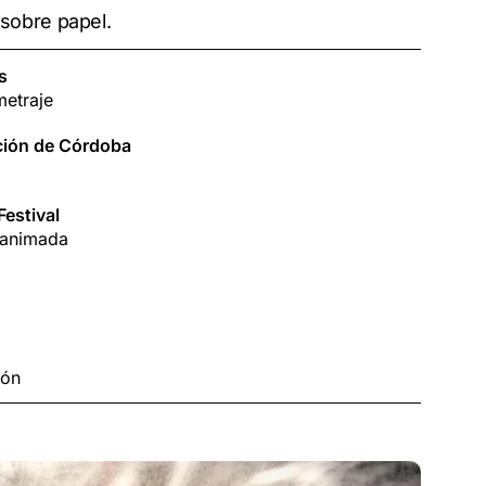
 sobre papel.
s
etraje
ción de Córdoba
Festival
 animada
ión