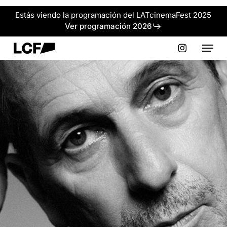
Skip
Estás viendo la programación del LATcinemaFest 2025
to
Ver programación 2026
main
Menu
content