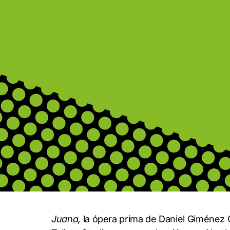
Juana,
la ópera prima de Daniel Giménez 