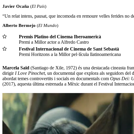
Javier Ocaña
(
El País
)
“Un relat intens, pausat, que incomoda en remoure velles ferides no de
Alberto Bermejo
(
El Mundo
)
Premis Platino del Cinema Iberoamericà
Premi a Millor actor a Alfredo Castro
Festival Internacional de Cinema de Sant Sebastà
Premi Horitzons a la Millor pel·lícula llatinoamericana
Marcela Saïd
(Santiago de Xile, 1972) és una destacada cineasta fr
dirigir
I Love Pinochet
, un documental que explora als seguidors del di
abordat temes controvertits i socials en documentals com
Opus Dei: U
(2017), aquesta última estrenada a Mèxic durant el Festival Internac