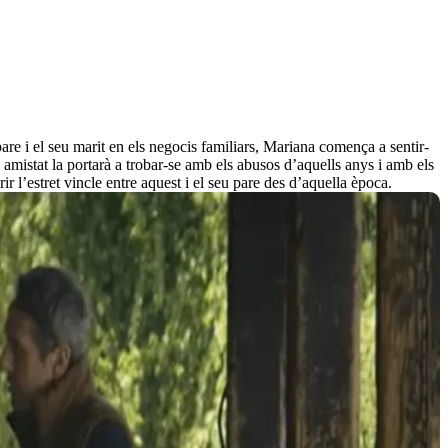
re i el seu marit en els negocis familiars, Mariana comença a sentir-
a amistat la portarà a trobar-se amb els abusos d’aquells anys i amb els
 l’estret vincle entre aquest i el seu pare des d’aquella època.