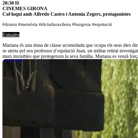
20:30 H
CINEMES GIRONA
Col·loqui amb Alfredo Castro i Antonia Zegers, protagonistes
#drama #memòria #dictaduraxilena #burgesia #equitació
Entrades
Mariana és una dona de classe acomodada que ocupa els seus dies dirigi
se atreta pel seu professor d’equitació Juan, un militar retirat investi
murs invisibles que protegeixen la seva família. Mariana es veurà força
Play Video